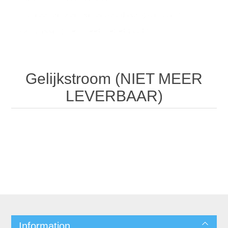
Magneetventielen zonder stelschroef (standaard)
/
Gelijkstroom (NIET MEER LEVERBAAR)
Gelijkstroom (NIET MEER
LEVERBAAR)
Information