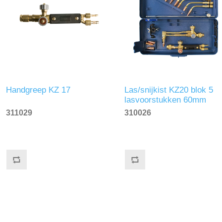
Handgreep KZ 17
Las/snijkist KZ20 blok 5
lasvoorstukken 60mm
snijdend
311029
310026