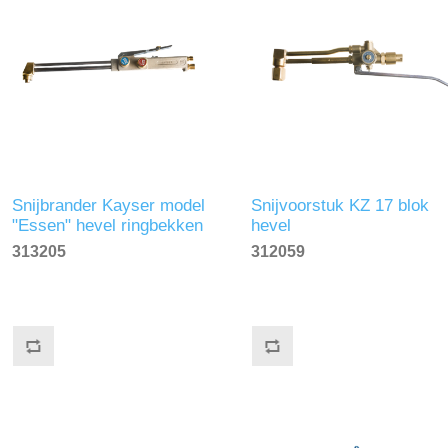
Snijbrander Kayser model
Snijvoorstuk KZ 17 blok
"Essen" hevel ringbekken
hevel
KM 45cm
313205
312059