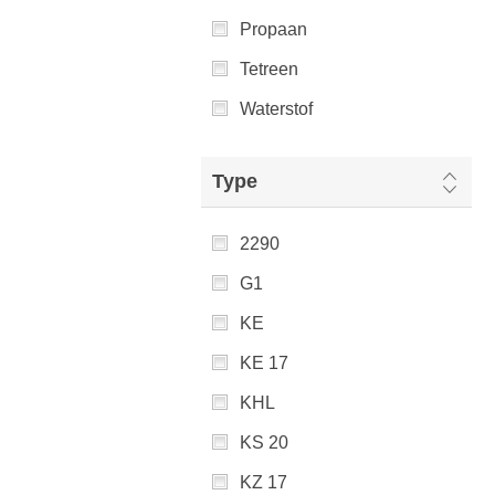
Propaan
Tetreen
Waterstof
Type
2290
G1
KE
KE 17
KHL
KS 20
KZ 17