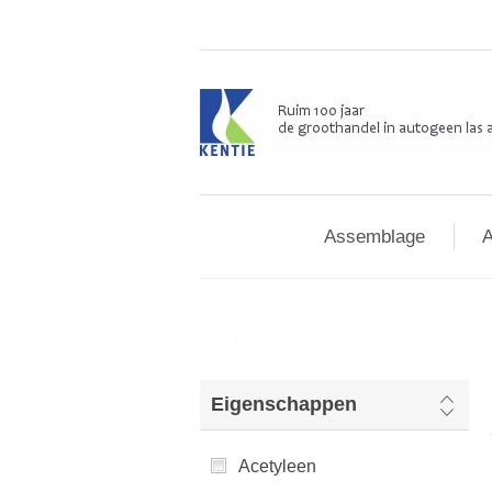
Assemblage
A
Home
/
Autogeen
/
Branders & 
Eigenschappen
Acetyleen