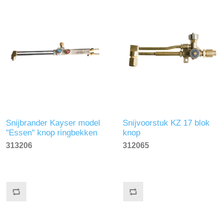
Snijbrander Kayser model
Snijvoorstuk KZ 17 blok
"Essen" knop ringbekken
knop
KM 45cm
313206
312065