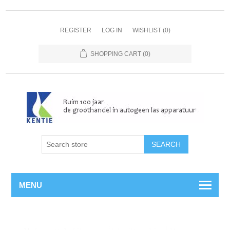
REGISTER
LOG IN
WISHLIST
(0)
SHOPPING CART
(0)
MENU
Home
/
Autogeen
/
Branders & Toebehoren
/