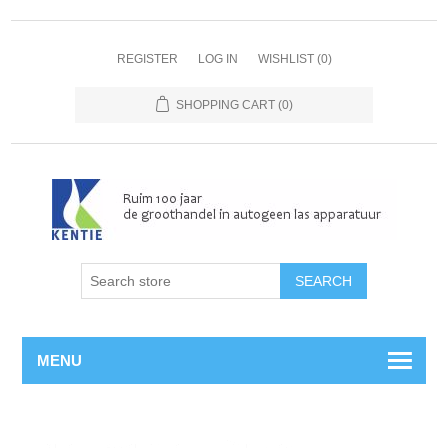
REGISTER
LOG IN
WISHLIST
(0)
SHOPPING CART
(0)
MENU
Home
/
Assemblage
/
Slangtules
/