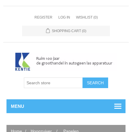
REGISTER
LOG IN
WISHLIST
(0)
SHOPPING CART
(0)
MENU
Home
/
Hoogzuiver
/
Panelen