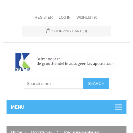
REGISTER
LOG IN
WISHLIST
(0)
SHOPPING CART
(0)
MENU
Home
/
Hoogzuiver
/
Reduceerventielen