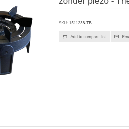
zonder piëzo - Th
SKU:
1511238-TB