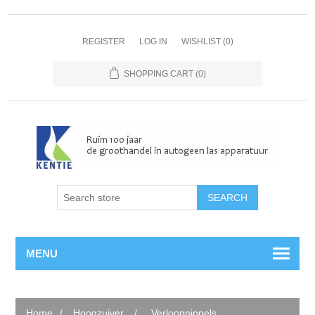
REGISTER
LOG IN
WISHLIST
(0)
SHOPPING CART
(0)
MENU
Home
/
Hoogzuiver
/
Verloopnippels