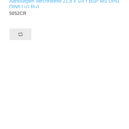
Aansluitpen verchroomd 21,8 x 1/4"r BSP MS DIN1
DIN6 Lu1 Ru1
5052CR