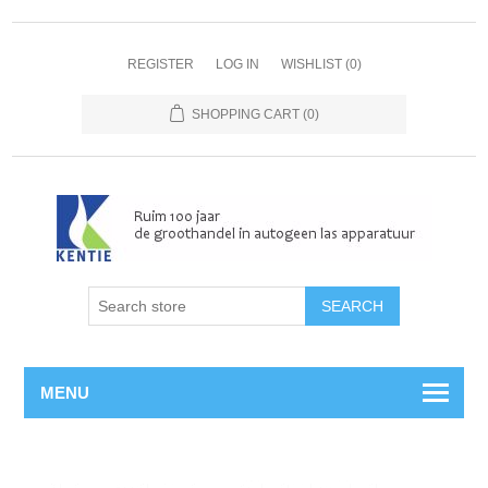
REGISTER
LOG IN
WISHLIST
(0)
SHOPPING CART
(0)
MENU
Home
/
Assemblage
/
Cilinderaansluitingen