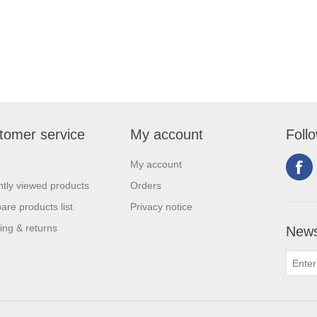
tomer service
My account
Foll
My account
tly viewed products
Orders
re products list
Privacy notice
ing & returns
News