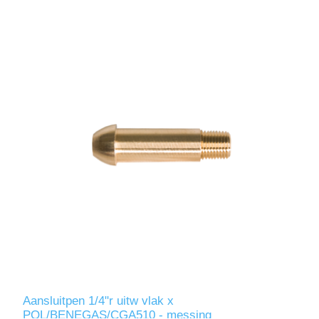
Aansluitpen 1/4"r uitw vlak x
POL/BENEGAS/CGA510 - messing