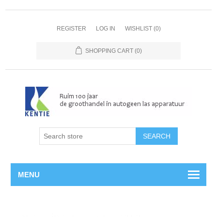
REGISTER
LOG IN
WISHLIST
(0)
SHOPPING CART
(0)
MENU
Home
/
Propaan
/
Aansluitpennen