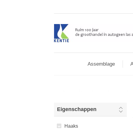
Assemblage
A
Home
/
Propaan
/
Knelkoppeling
Eigenschappen
Haaks