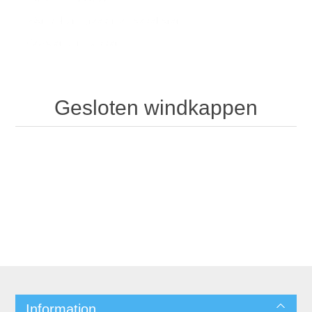
Combi-handgreep met toebehoren
/
Gesloten windkappen
Gesloten windkappen
Information