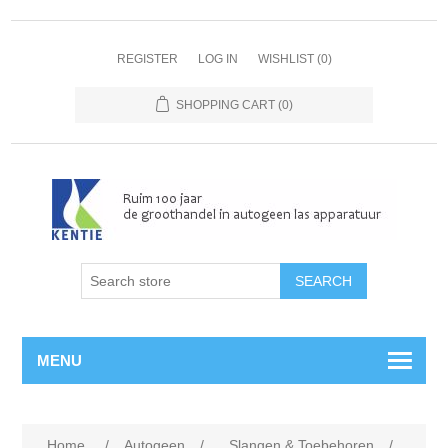
REGISTER
LOG IN
WISHLIST
(0)
SHOPPING CART
(0)
MENU
Home
/
Autogeen
/
Slangen & Toebehoren
/