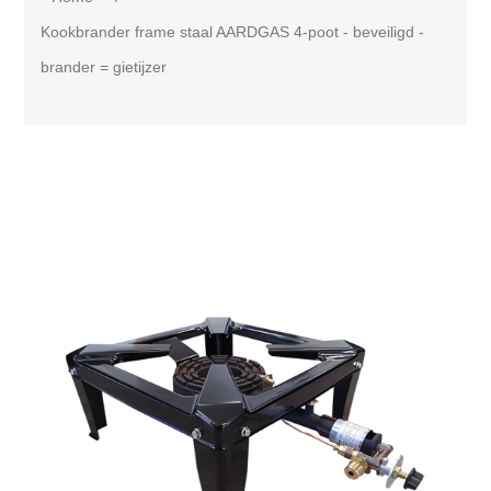
Kookbrander frame staal AARDGAS 4-poot - beveiligd -
brander = gietijzer