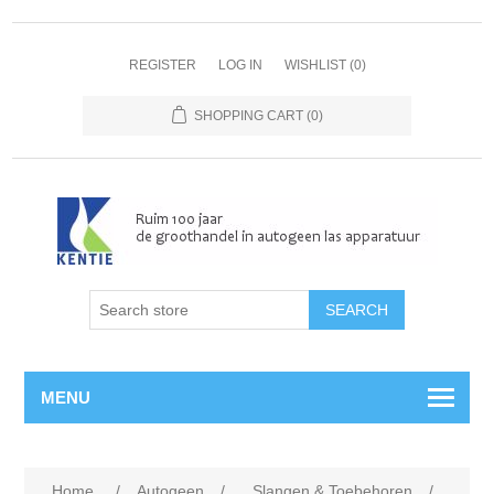
REGISTER
LOG IN
WISHLIST
(0)
SHOPPING CART
(0)
MENU
Home
/
Autogeen
/
Slangen & Toebehoren
/