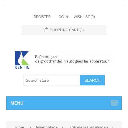
REGISTER
LOG IN
WISHLIST
(0)
SHOPPING CART
(0)
MENU
Home
/
Assemblage
/
Cilinderaansluitingen
/