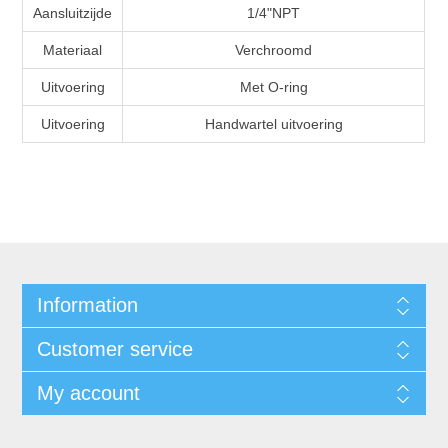
Aansluitzijde
1/4"NPT
Materiaal
Verchroomd
Uitvoering
Met O-ring
Uitvoering
Handwartel uitvoering
Information
Customer service
My account