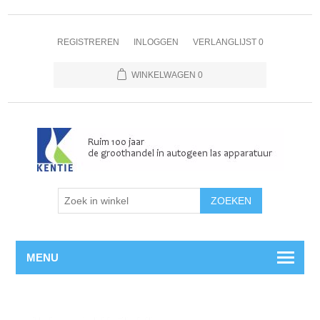
REGISTREREN
INLOGGEN
VERLANGLIJST
0
WINKELWAGEN
0
MENU
Home
/
Magneetventielen
/