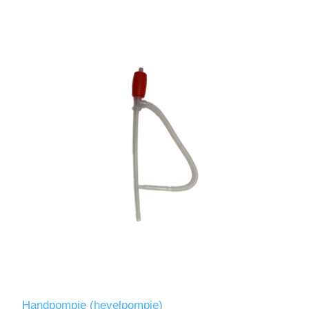
Handpompje (hevelpompje)