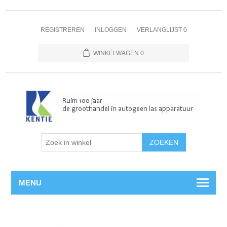
REGISTREREN
INLOGGEN
VERLANGLIJST
0
WINKELWAGEN
0
MENU
Home
/
Propaan
/
Gaslampen