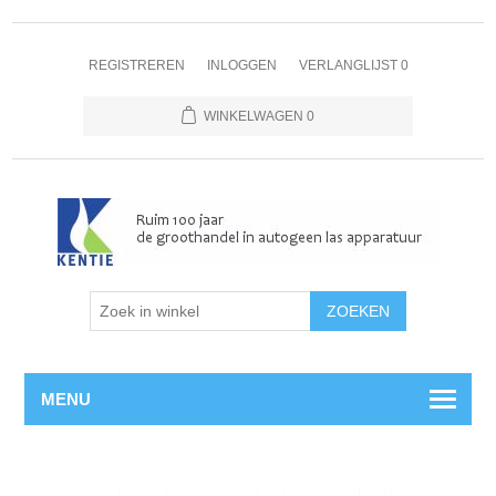
REGISTREREN
INLOGGEN
VERLANGLIJST
0
WINKELWAGEN
0
MENU
Home
/
Propaan
/
Leidingen en toebehoren
/