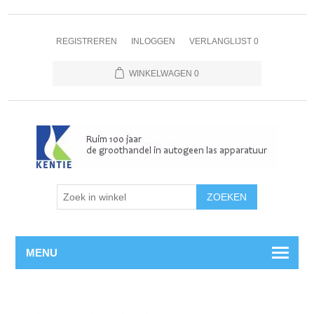
REGISTREREN
INLOGGEN
VERLANGLIJST
0
WINKELWAGEN
0
MENU
Home
/
Magneetventielen
/