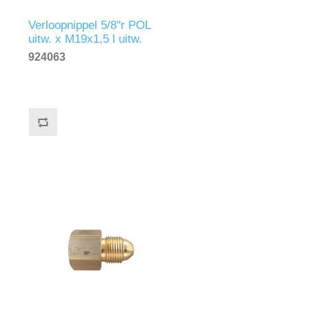
Verloopnippel 5/8"r POL
uitw. x M19x1,5 l uitw.
messing
924063