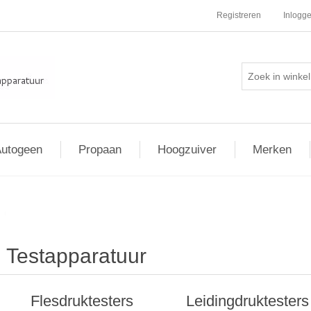
Registreren
Inlogg
utogeen
Propaan
Hoogzuiver
Merken
ur
Testapparatuur
Flesdruktesters
Leidingdruktesters