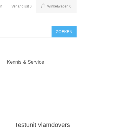
en
Verlanglijst
0
Winkelwagen
0
Kennis & Service
Testunit vlamdovers