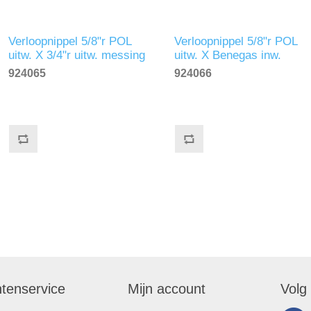
Verloopnippel 5/8"r POL
Verloopnippel 5/8"r POL
uitw. X 3/4"r uitw. messing
uitw. X Benegas inw.
messing
924065
924066
ntenservice
Mijn account
Volg