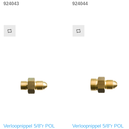
testen
testen
924043
924044
Verloopnippel 5/8"r POL
Verloopnippel 5/8"r POL