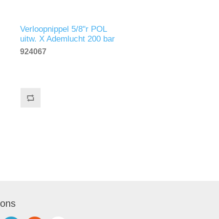
Verloopnippel 5/8"r POL
uitw. X Ademlucht 200 bar
inw. messing
924067
 ons