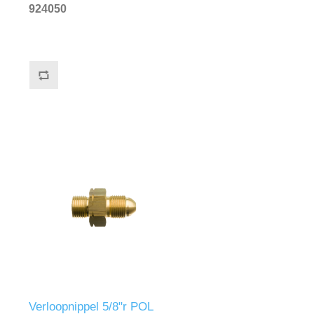
messing
924050
Verloopnippel 5/8"r POL