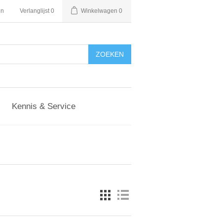
en
Verlanglijst
0
Winkelwagen
0
Kennis & Service