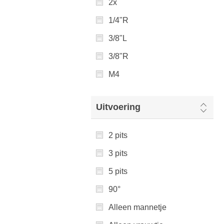
2x
1/4"R
3/8"L
3/8"R
M4
Uitvoering
2 pits
3 pits
5 pits
90°
Alleen mannetje