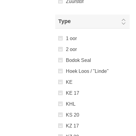
Zuurstof
Type
1 oor
2 oor
Bodok Seal
Hoek Loos / "Linde"
KE
KE 17
KHL
KS 20
KZ 17