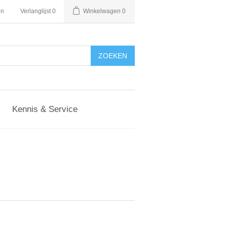
en
Verlanglijst
0
Winkelwagen
0
Kennis & Service