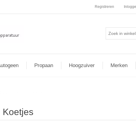
Registreren
Inlogg
utogeen
Propaan
Hoogzuiver
Merken
Distributie
/
Koetjes
Koetjes