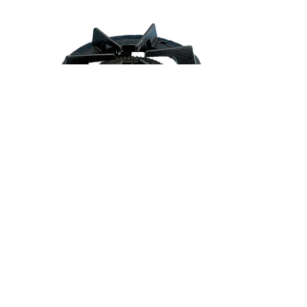
Ronde gietijzeren ringbrander en 3 kranen
1511237