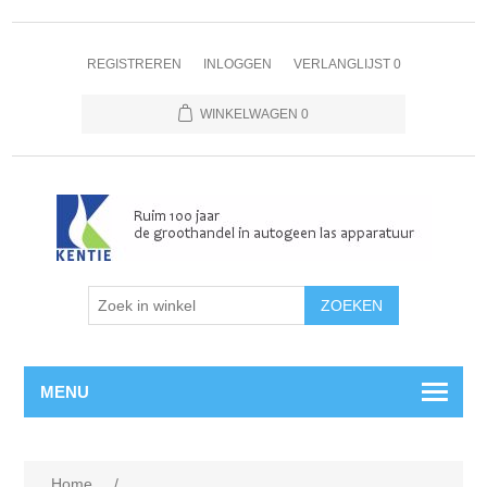
REGISTREREN
INLOGGEN
VERLANGLIJST
0
WINKELWAGEN
0
MENU
Home
/