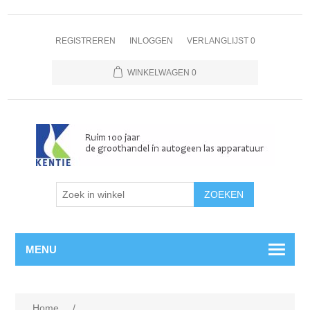
REGISTREREN
INLOGGEN
VERLANGLIJST
0
WINKELWAGEN
0
MENU
Home
/