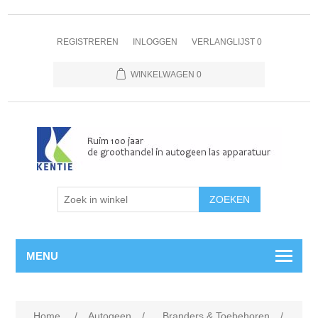
REGISTREREN
INLOGGEN
VERLANGLIJST
0
WINKELWAGEN
0
MENU
Home
/
Autogeen
/
Branders & Toebehoren
/