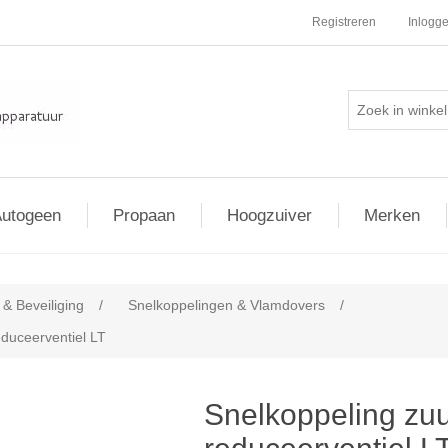
Registreren
Inlogg
utogeen
Propaan
Hoogzuiver
Merken
s & Beveiliging
/
Snelkoppelingen & Vlamdovers
/
educeerventiel LT
Snelkoppeling zuu