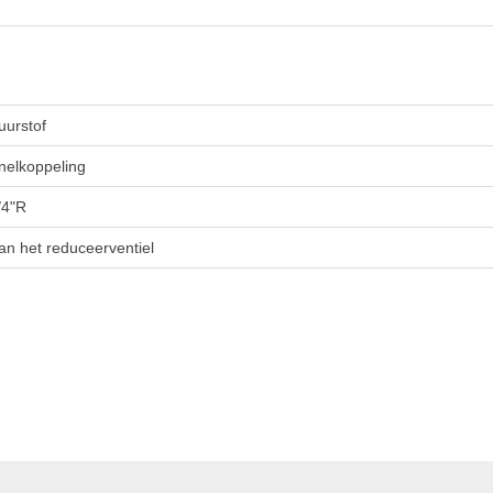
uurstof
nelkoppeling
/4"R
an het reduceerventiel