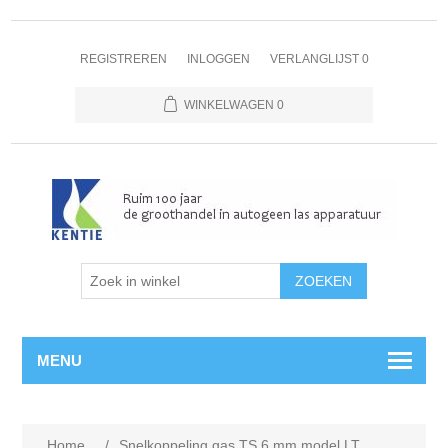
REGISTREREN
INLOGGEN
VERLANGLIJST
0
WINKELWAGEN
0
MENU
Home
/
Snelkoppeling gas TS 6 mm model LT