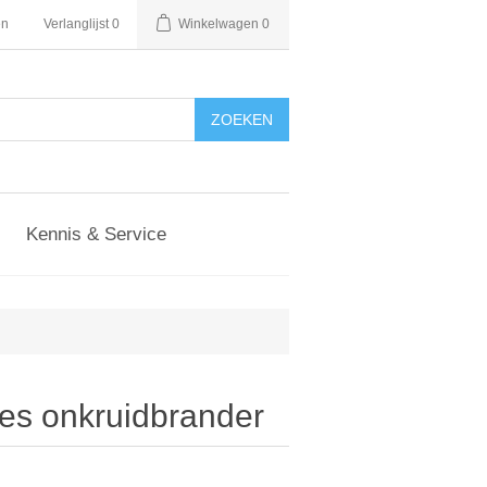
en
Verlanglijst
0
Winkelwagen
0
Kennis & Service
es onkruidbrander