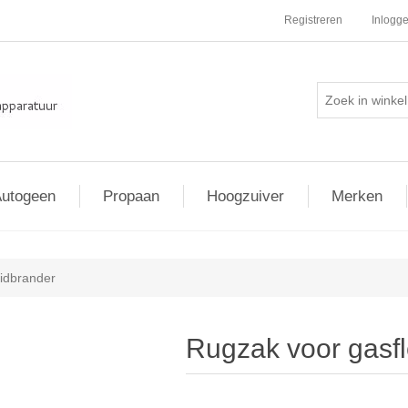
Registreren
Inlogg
utogeen
Propaan
Hoogzuiver
Merken
uidbrander
Rugzak voor gasfl