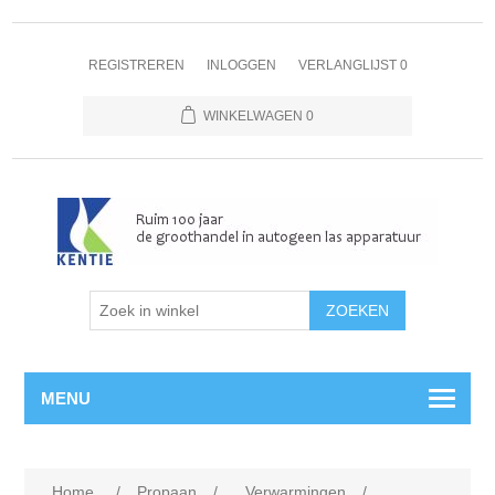
REGISTREREN
INLOGGEN
VERLANGLIJST
0
WINKELWAGEN
0
MENU
Home
/
Propaan
/
Verwarmingen
/