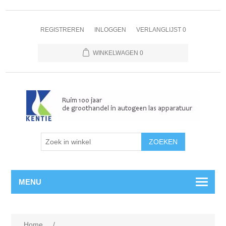
REGISTREREN
INLOGGEN
VERLANGLIJST
0
WINKELWAGEN
0
MENU
Home
/