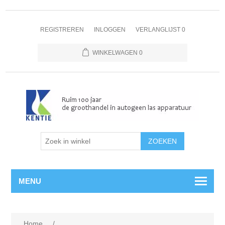
REGISTREREN
INLOGGEN
VERLANGLIJST
0
WINKELWAGEN
0
MENU
Home
/