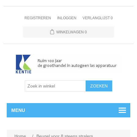
REGISTREREN
INLOGGEN
VERLANGLIJST
0
WINKELWAGEN
0
MENU
Home
/
Beugel voor 8 steens stralers