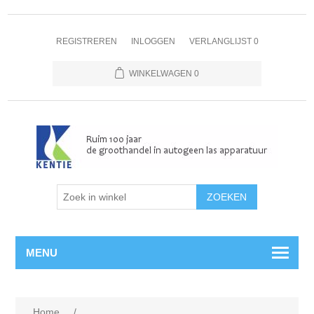
REGISTREREN
INLOGGEN
VERLANGLIJST
0
WINKELWAGEN
0
MENU
Home
/