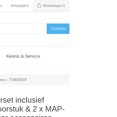
en
Verlanglijst
0
Winkelwagen
0
Kennis & Service
oires - TS8000CF
set inclusief
orstuk & 2 x MAP-