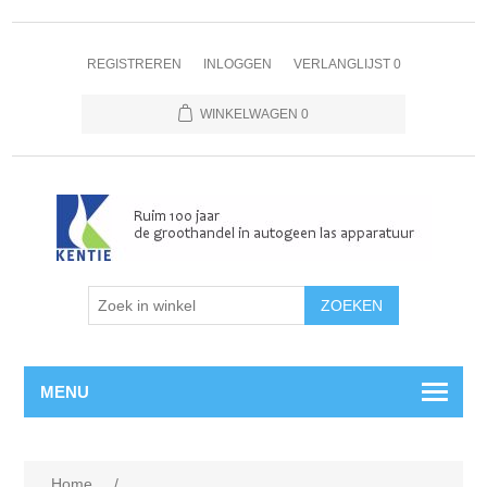
REGISTREREN
INLOGGEN
VERLANGLIJST
0
WINKELWAGEN
0
MENU
Home
/