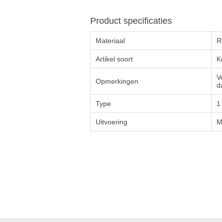
Product specificaties
Materiaal
R
Artikel soort
K
V
Opmerkingen
d
Type
1
Uitvoering
M