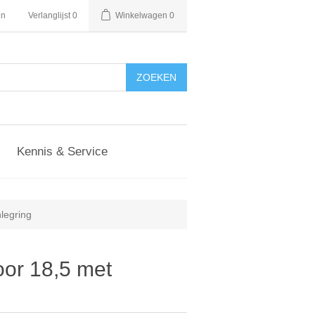
en
Verlanglijst
0
Winkelwagen
0
Kennis & Service
legring
oor 18,5 met