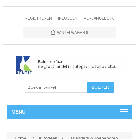
REGISTREREN
INLOGGEN
VERLANGLIJST
0
WINKELWAGEN
0
MENU
Home
/
Autogeen
/
Branders & Toebehoren
/