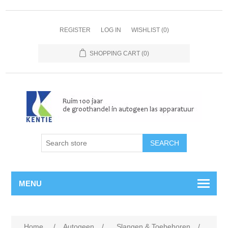
REGISTER
LOG IN
WISHLIST
(0)
SHOPPING CART
(0)
MENU
Home
/
Autogeen
/
Slangen & Toebehoren
/