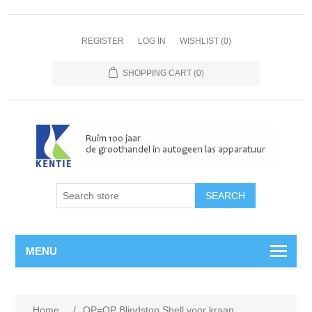
REGISTER
LOG IN
WISHLIST
(0)
SHOPPING CART
(0)
MENU
Home
/
OP=OP Blindstop Shell voor kraan