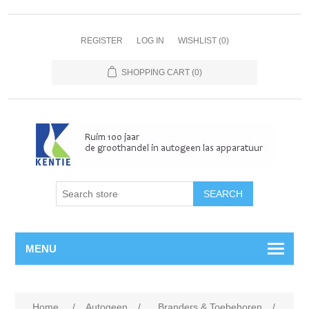
REGISTER
LOG IN
WISHLIST
(0)
SHOPPING CART
(0)
MENU
Home
/
Autogeen
/
Branders & Toebehoren
/